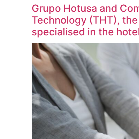
Grupo Hotusa and Com
Skip
to
Technology (THT), the 
content
specialised in the hote