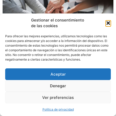
Gestionar el consentimiento
de las cookies
Para ofrecer las mejores experiencias, utilizamos tecnologías como las
cookies para almacenar y/o acceder a la información del dispositivo. El
consentimiento de estas tecnologías nos permitirá procesar datos como
Grupo Hotusa and Comunica Telecomunicaciones
el comportamiento de navegación o las identificaciones únicas en este
launch The Hotels Technology (THT), the first global
sitio. No consentir o retirar el consentimiento, puede afectar
telecommunications operator specialising in the hotel
negativamente a ciertas características y funciones.
industry. The main pillar of the company will be to offer
the best user experience among hotel customers with
Aceptar
telephony, home automation, cybersecurity and IoT
services. THT aims to lead the hotel
Denegar
telecommunications and technology service […]
Ver preferencias
Política de privacidad